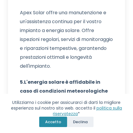
Apex Solar offre una manutenzione e
un'assistenza continua per il vostro
impianto a energia solare. Offre
ispezioni regolari, servizi di monitoraggio
e riparazioni tempestive, garantendo
prestazioni ottimali e longevità
dell'impianto.
5.L'energia solare è affidabile in
caso di condizioni meteorologiche
avverse?
Utilizziamo i cookie per assicurarci di darti la migliore
esperienza sul nostro sito web. accetto il
politica sulla
riservatezza
*
I sistemi di energia solare possono
Accetto
Declina
comunque generare elettricità nelle